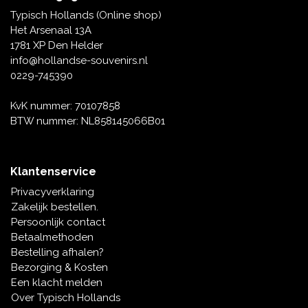
Tafelbellen
Oranje artikelen
Piet Mondriaan
Katoenen draagtassen
Rompers en Slabbetjes
Typisch Hollands (Online shop)
Maria Sibylla Merian
Opvouwbare Nylon tassen
Delfts blauwe wenskaarten
Waaiers
Het Arsenaal 13A
Jacob Marrel
Toilettassen - Make-up tassen
Mokken en Pullen
1781 XP Den Helder
Fabritius - Het puttertje
Delfts blauwe waxinehouders
info@hollandse-souvenirs.nl
Reis - Nekkussens
Sinterklaas
0229-745390
Delfts blauwe mokken en bekers
Boxershorts - Heren
Pillen en Spiegeldoosjes
KvK nummer: 70107858
BTW nummer: NL858145066B01
Delfts blauwe tegels
Nautische Souvenirs
Delfts blauw koffie-thee servies
Klantenservice
Theelepels en Schoteltjes
Privacyverklaring
Delfts blauwe vazen
Zakelijk bestellen.
Asbakken
Persoonlijk contact
Delfts blauwe schalen
Betaalmethoden
Geschenk-verpakkingen
Bestelling afhalen?
Delfts blauwe Peper en Zoutstellen
Bezorging & Kosten
Fotolijstjes
Een klacht melden
Over Typisch Hollands
Delfts blauwe servetten