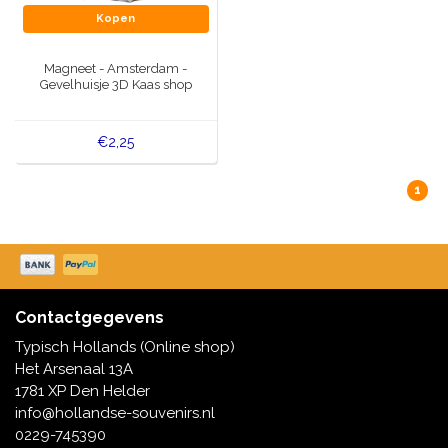
Kopen
Magneet - Amsterdam -
Gevelhuisje 3D Kaas shop
€2,25
1
Contactgegevens
Typisch Hollands (Online shop)
Het Arsenaal 13A
1781 XP Den Helder
info@hollandse-souvenirs.nl
0229-745390