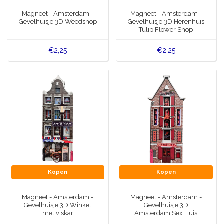
Muziekdoosjes
Magneet - Amsterdam -
Magneet - Amsterdam -
Delfts blauwe magneten
Gevelhuisje 3D Weedshop
Gevelhuisje 3D Herenhuis
Wens & Ansichtkaarten
Tulip Flower Shop
Delfts blauwe Fashionitems
€2,25
€2,25
Koninghuis artikelen
Pins - Speldjes
Wandborden - Gekleurd en Delfts blauw
Peper en Zout stelletjes
Speelkaarten
Kopen
Kopen
Magneet - Amsterdam -
Magneet - Amsterdam -
Gevelhuisje 3D Winkel
Gevelhuisje 3D
met viskar
Amsterdam Sex Huis