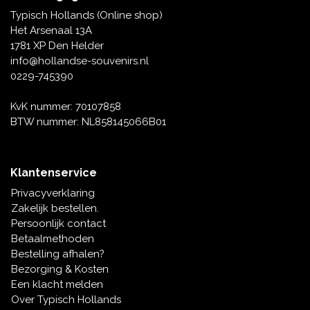
Tafelbellen
Oranje artikelen
Piet Mondriaan
Katoenen draagtassen
Rompers en Slabbetjes
Typisch Hollands (Online shop)
Maria Sibylla Merian
Opvouwbare Nylon tassen
Delfts blauwe wenskaarten
Waaiers
Het Arsenaal 13A
Jacob Marrel
Toilettassen - Make-up tassen
Mokken en Pullen
1781 XP Den Helder
Fabritius - Het puttertje
Delfts blauwe waxinehouders
info@hollandse-souvenirs.nl
Reis - Nekkussens
Sinterklaas
0229-745390
Delfts blauwe mokken en bekers
Boxershorts - Heren
Pillen en Spiegeldoosjes
KvK nummer: 70107858
BTW nummer: NL858145066B01
Delfts blauwe tegels
Nautische Souvenirs
Delfts blauw koffie-thee servies
Klantenservice
Theelepels en Schoteltjes
Privacyverklaring
Delfts blauwe vazen
Zakelijk bestellen.
Asbakken
Persoonlijk contact
Delfts blauwe schalen
Betaalmethoden
Geschenk-verpakkingen
Bestelling afhalen?
Delfts blauwe Peper en Zoutstellen
Bezorging & Kosten
Fotolijstjes
Een klacht melden
Over Typisch Hollands
Delfts blauwe servetten