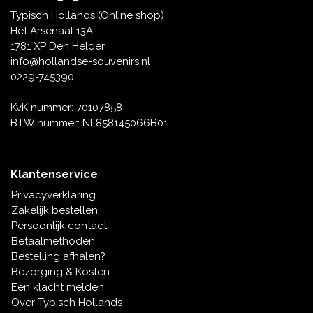
Tafelbellen
Oranje artikelen
Piet Mondriaan
Katoenen draagtassen
Rompers en Slabbetjes
Typisch Hollands (Online shop)
Maria Sibylla Merian
Opvouwbare Nylon tassen
Delfts blauwe wenskaarten
Waaiers
Het Arsenaal 13A
Jacob Marrel
Toilettassen - Make-up tassen
Mokken en Pullen
1781 XP Den Helder
Fabritius - Het puttertje
Delfts blauwe waxinehouders
info@hollandse-souvenirs.nl
Reis - Nekkussens
Sinterklaas
0229-745390
Delfts blauwe mokken en bekers
Boxershorts - Heren
Pillen en Spiegeldoosjes
KvK nummer: 70107858
BTW nummer: NL858145066B01
Delfts blauwe tegels
Nautische Souvenirs
Delfts blauw koffie-thee servies
Klantenservice
Theelepels en Schoteltjes
Privacyverklaring
Delfts blauwe vazen
Zakelijk bestellen.
Asbakken
Persoonlijk contact
Delfts blauwe schalen
Betaalmethoden
Geschenk-verpakkingen
Bestelling afhalen?
Delfts blauwe Peper en Zoutstellen
Bezorging & Kosten
Fotolijstjes
Een klacht melden
Over Typisch Hollands
Delfts blauwe servetten