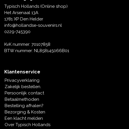
Tafelbellen
Oranje artikelen
Piet Mondriaan
Katoenen draagtassen
Rompers en Slabbetjes
Typisch Hollands (Online shop)
Maria Sibylla Merian
Opvouwbare Nylon tassen
Delfts blauwe wenskaarten
Waaiers
Het Arsenaal 13A
Jacob Marrel
Toilettassen - Make-up tassen
Mokken en Pullen
1781 XP Den Helder
Fabritius - Het puttertje
Delfts blauwe waxinehouders
info@hollandse-souvenirs.nl
Reis - Nekkussens
Sinterklaas
0229-745390
Delfts blauwe mokken en bekers
Boxershorts - Heren
Pillen en Spiegeldoosjes
KvK nummer: 70107858
BTW nummer: NL858145066B01
Delfts blauwe tegels
Nautische Souvenirs
Delfts blauw koffie-thee servies
Klantenservice
Theelepels en Schoteltjes
Privacyverklaring
Delfts blauwe vazen
Zakelijk bestellen.
Asbakken
Persoonlijk contact
Delfts blauwe schalen
Betaalmethoden
Geschenk-verpakkingen
Bestelling afhalen?
Delfts blauwe Peper en Zoutstellen
Bezorging & Kosten
Fotolijstjes
Een klacht melden
Over Typisch Hollands
Delfts blauwe servetten