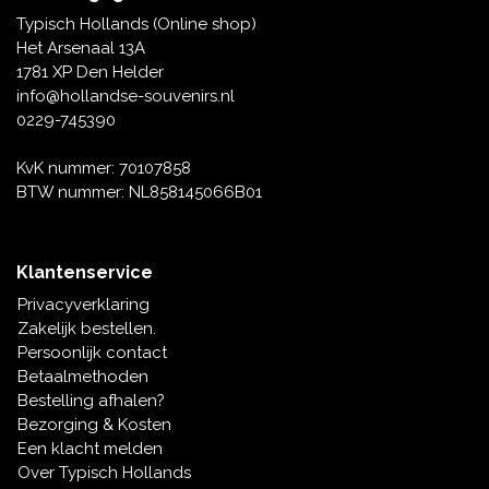
Tafelbellen
Oranje artikelen
Piet Mondriaan
Katoenen draagtassen
Rompers en Slabbetjes
Typisch Hollands (Online shop)
Maria Sibylla Merian
Opvouwbare Nylon tassen
Delfts blauwe wenskaarten
Waaiers
Het Arsenaal 13A
Jacob Marrel
Toilettassen - Make-up tassen
Mokken en Pullen
1781 XP Den Helder
Fabritius - Het puttertje
Delfts blauwe waxinehouders
info@hollandse-souvenirs.nl
Reis - Nekkussens
Sinterklaas
0229-745390
Delfts blauwe mokken en bekers
Boxershorts - Heren
Pillen en Spiegeldoosjes
KvK nummer: 70107858
BTW nummer: NL858145066B01
Delfts blauwe tegels
Nautische Souvenirs
Delfts blauw koffie-thee servies
Klantenservice
Theelepels en Schoteltjes
Privacyverklaring
Delfts blauwe vazen
Zakelijk bestellen.
Asbakken
Persoonlijk contact
Delfts blauwe schalen
Betaalmethoden
Geschenk-verpakkingen
Bestelling afhalen?
Delfts blauwe Peper en Zoutstellen
Bezorging & Kosten
Fotolijstjes
Een klacht melden
Over Typisch Hollands
Delfts blauwe servetten