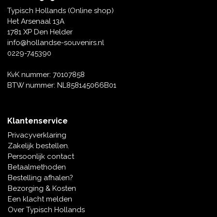
Tafelbellen
Oranje artikelen
Piet Mondriaan
Katoenen draagtassen
Rompers en Slabbetjes
Typisch Hollands (Online shop)
Maria Sibylla Merian
Opvouwbare Nylon tassen
Delfts blauwe wenskaarten
Waaiers
Het Arsenaal 13A
Jacob Marrel
Toilettassen - Make-up tassen
Mokken en Pullen
1781 XP Den Helder
Fabritius - Het puttertje
Delfts blauwe waxinehouders
info@hollandse-souvenirs.nl
Reis - Nekkussens
Sinterklaas
0229-745390
Delfts blauwe mokken en bekers
Boxershorts - Heren
Pillen en Spiegeldoosjes
KvK nummer: 70107858
BTW nummer: NL858145066B01
Delfts blauwe tegels
Nautische Souvenirs
Delfts blauw koffie-thee servies
Klantenservice
Theelepels en Schoteltjes
Privacyverklaring
Delfts blauwe vazen
Zakelijk bestellen.
Asbakken
Persoonlijk contact
Delfts blauwe schalen
Betaalmethoden
Geschenk-verpakkingen
Bestelling afhalen?
Delfts blauwe Peper en Zoutstellen
Bezorging & Kosten
Fotolijstjes
Een klacht melden
Over Typisch Hollands
Delfts blauwe servetten