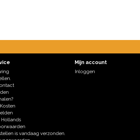
vice
Mijn account
aring
Inloggen
ellen.
contact
oden
halen?
 Kosten
melden
 Hollands
oorwaarden
tellen is vandaag verzonden.