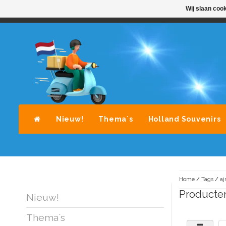
Wij slaan coo
STANDAARD LEVERING DOOR POST-NL
A
Nieuw!
Thema`s
Holland Souvenirs
Home
/
Tags
/
aj
Producten
Nieuw!
Thema`s