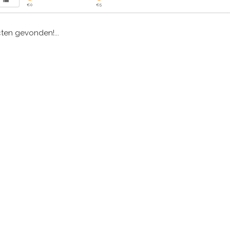
€
0
€
5
en gevonden!...