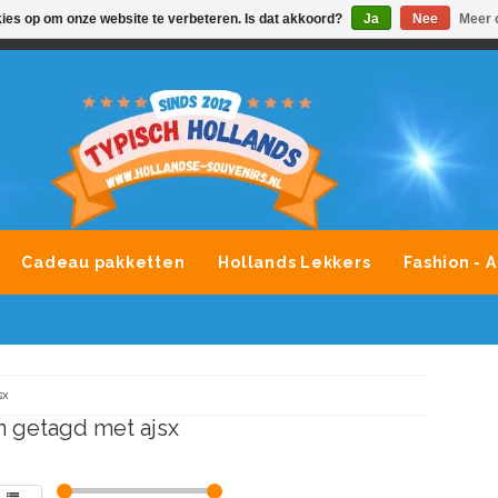
kies op om onze website te verbeteren. Is dat akkoord?
Ja
Nee
Meer 
VONDLEVERING MOGELIJK
ALLE MERKEN SOUVENIRS O
Cadeau pakketten
Hollands Lekkers
Fashion - 
sx
 getagd met ajsx