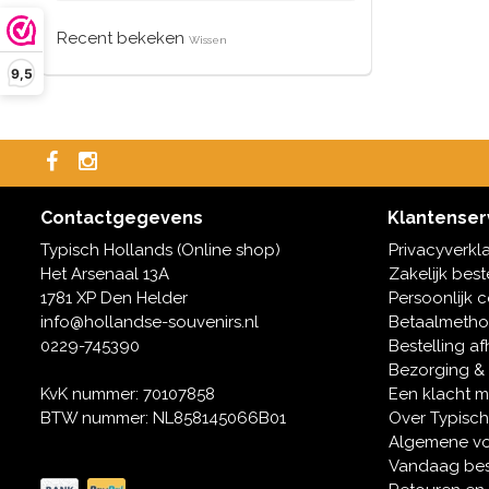
Recent bekeken
Wissen
9,5
Contactgegevens
Klantenser
Typisch Hollands (Online shop)
Privacyverkl
Het Arsenaal 13A
Zakelijk best
1781 XP Den Helder
Persoonlijk 
info@hollandse-souvenirs.nl
Betaalmeth
0229-745390
Bestelling af
Bezorging &
KvK nummer: 70107858
Een klacht 
BTW nummer: NL858145066B01
Over Typisch
Algemene v
Vandaag bes