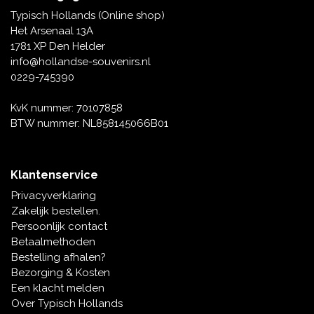
Tafelbellen
Oranje artikelen
Piet Mondriaan
Katoenen draagtassen
Rompers en Slabbetjes
Typisch Hollands (Online shop)
Maria Sibylla Merian
Opvouwbare Nylon tassen
Delfts blauwe wenskaarten
Waaiers
Het Arsenaal 13A
Jacob Marrel
Toilettassen - Make-up tassen
Mokken en Pullen
1781 XP Den Helder
Fabritius - Het puttertje
Delfts blauwe waxinehouders
info@hollandse-souvenirs.nl
Reis - Nekkussens
Sinterklaas
0229-745390
Delfts blauwe mokken en bekers
Boxershorts - Heren
Pillen en Spiegeldoosjes
KvK nummer: 70107858
BTW nummer: NL858145066B01
Delfts blauwe tegels
Nautische Souvenirs
Delfts blauw koffie-thee servies
Klantenservice
Theelepels en Schoteltjes
Privacyverklaring
Delfts blauwe vazen
Zakelijk bestellen.
Asbakken
Persoonlijk contact
Delfts blauwe schalen
Betaalmethoden
Geschenk-verpakkingen
Bestelling afhalen?
Delfts blauwe Peper en Zoutstellen
Bezorging & Kosten
Fotolijstjes
Een klacht melden
Over Typisch Hollands
Delfts blauwe servetten