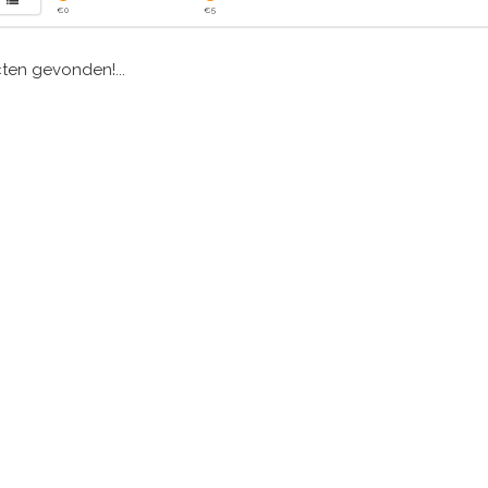
€
0
€
5
en gevonden!...