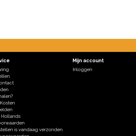
vice
Mijn account
aring
Inloggen
ellen.
contact
oden
halen?
 Kosten
melden
 Hollands
oorwaarden
tellen is vandaag verzonden.