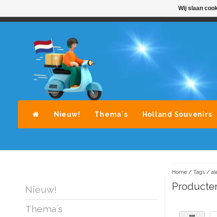
Wij slaan coo
STANDAARD LEVERING DOOR POST-NL
A
Nieuw!
Thema`s
Holland Souvenirs
Home
/
Tags
/
al
Producten
Nieuw!
Thema`s