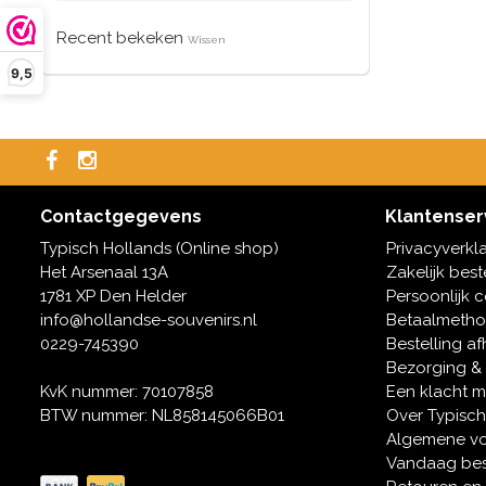
Recent bekeken
Wissen
9,5
Contactgegevens
Klantenser
Typisch Hollands (Online shop)
Privacyverkl
Het Arsenaal 13A
Zakelijk best
1781 XP Den Helder
Persoonlijk 
info@hollandse-souvenirs.nl
Betaalmeth
0229-745390
Bestelling af
Bezorging &
KvK nummer: 70107858
Een klacht 
BTW nummer: NL858145066B01
Over Typisch
Algemene v
Vandaag bes