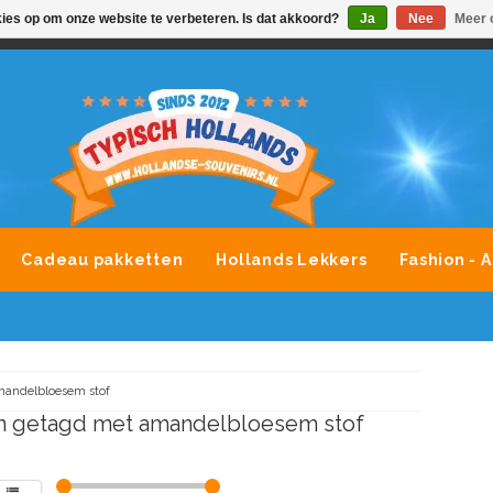
kies op om onze website te verbeteren. Is dat akkoord?
Ja
Nee
Meer 
VONDLEVERING MOGELIJK
ALLE MERKEN SOUVENIRS O
Cadeau pakketten
Hollands Lekkers
Fashion - 
andelbloesem stof
n getagd met amandelbloesem stof