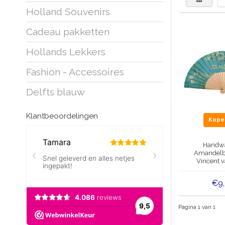
Holland Souvenirs
Cadeau pakketten
Hollands Lekkers
Fashion - Accessoires
Delfts blauw
Klantbeoordelingen
Kop
Handwa
Amandelb
Vincent 
€9
Pagina 1 van 1