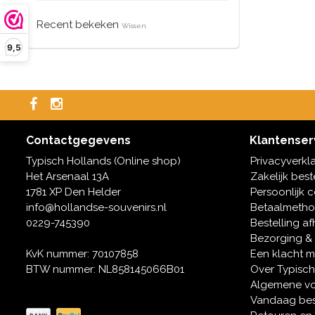
Recent bekeken
Wissen
9,5
Contactgegevens
Klantenser
Typisch Hollands (Online shop)
Privacyverkl
Het Arsenaal 13A
Zakelijk best
1781 XP Den Helder
Persoonlijk 
info@hollandse-souvenirs.nl
Betaalmeth
0229-745390
Bestelling af
Bezorging &
KvK nummer: 70107858
Een klacht 
BTW nummer: NL858145066B01
Over Typisch
Algemene v
Vandaag bes