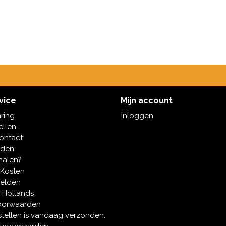
vice
Mijn account
aring
Inloggen
ellen.
contact
oden
halen?
 Kosten
melden
 Hollands
oorwaarden
tellen is vandaag verzonden.