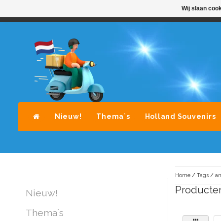
Wij slaan coo
STANDAARD LEVERING DOOR POST-NL
A
Nieuw!
Thema`s
Holland Souvenirs
Home
/
Tags
/
am
Producte
Nieuw!
Thema`s