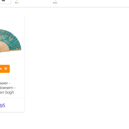
€
0
€
10
en
aier -
loesem -
van Gogh
,95