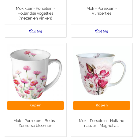
Muziekdoosjes
Mok klein- Porselein -
Mok - Porselein -
Delfts blauwe magneten
Hollandse vogeltjes
Vlindertjes
Wens & Ansichtkaarten
(mezen en vinken)
Delfts blauwe Fashionitems
€12,99
€14,99
Koninghuis artikelen
Pins - Speldjes
Wandborden - Gekleurd en Delfts blauw
Peper en Zout stelletjes
Speelkaarten
Kopen
Kopen
Mok - Porselein - Bellis -
Mok - Porselein - Holland
Zomerse bloemen
natuur - Magnolia`s