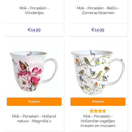
Muziekdoosjes
Mok - Porselein -
Mok - Porselein - Bellis -
Delfts blauwe magneten
Vlindertjes
Zomerse bloemen
Wens & Ansichtkaarten
Delfts blauwe Fashionitems
€14,99
€14,99
Koninghuis artikelen
Pins - Speldjes
Wandborden - Gekleurd en Delfts blauw
Peper en Zout stelletjes
Speelkaarten
Kopen
Kopen
Mok - Porselein - Holland
Mok - Porselein -
natuur - Magnolia`s
Hollandse vogeltjes
(mezen en mussen)