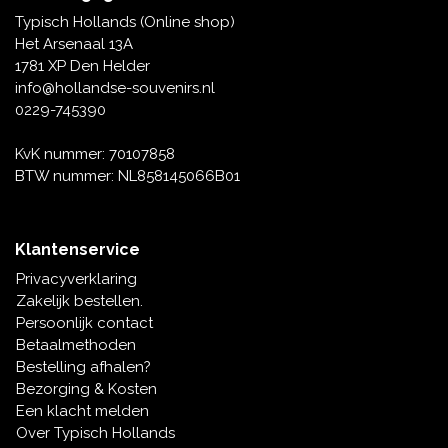
Tafelbellen
Oranje artikelen
Piet Mondriaan
Katoenen draagtassen
Rompers en Slabbetjes
Typisch Hollands (Online shop)
Maria Sibylla Merian
Opvouwbare Nylon tassen
Delfts blauwe wenskaarten
Waaiers
Het Arsenaal 13A
Jacob Marrel
Toilettassen - Make-up tassen
Mokken en Pullen
1781 XP Den Helder
Fabritius - Het puttertje
Delfts blauwe waxinehouders
info@hollandse-souvenirs.nl
Reis - Nekkussens
Sinterklaas
0229-745390
Delfts blauwe mokken en bekers
Boxershorts - Heren
Pillen en Spiegeldoosjes
KvK nummer: 70107858
BTW nummer: NL858145066B01
Delfts blauwe tegels
Nautische Souvenirs
Delfts blauw koffie-thee servies
Klantenservice
Theelepels en Schoteltjes
Privacyverklaring
Delfts blauwe vazen
Zakelijk bestellen.
Asbakken
Persoonlijk contact
Delfts blauwe schalen
Betaalmethoden
Geschenk-verpakkingen
Bestelling afhalen?
Delfts blauwe Peper en Zoutstellen
Bezorging & Kosten
Fotolijstjes
Een klacht melden
Over Typisch Hollands
Delfts blauwe servetten