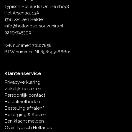
Tafelbellen
Oranje artikelen
Piet Mondriaan
Katoenen draagtassen
Rompers en Slabbetjes
Typisch Hollands (Online shop)
Maria Sibylla Merian
Opvouwbare Nylon tassen
Delfts blauwe wenskaarten
Waaiers
Het Arsenaal 13A
Jacob Marrel
Toilettassen - Make-up tassen
Mokken en Pullen
1781 XP Den Helder
Fabritius - Het puttertje
Delfts blauwe waxinehouders
info@hollandse-souvenirs.nl
Reis - Nekkussens
Sinterklaas
0229-745390
Delfts blauwe mokken en bekers
Boxershorts - Heren
Pillen en Spiegeldoosjes
KvK nummer: 70107858
BTW nummer: NL858145066B01
Delfts blauwe tegels
Nautische Souvenirs
Delfts blauw koffie-thee servies
Klantenservice
Theelepels en Schoteltjes
Privacyverklaring
Delfts blauwe vazen
Zakelijk bestellen.
Asbakken
Persoonlijk contact
Delfts blauwe schalen
Betaalmethoden
Geschenk-verpakkingen
Bestelling afhalen?
Delfts blauwe Peper en Zoutstellen
Bezorging & Kosten
Fotolijstjes
Een klacht melden
Over Typisch Hollands
Delfts blauwe servetten