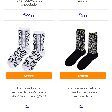
mok stroopwafels en
zwart)
chocolade
€22,99
€5,99
Kopen
Kopen
Damessokken -
Herensokken - Fietsen -
Amsterdam - Vertical -
Zwart witte iconen
Wit/Zwart maat 36-42
Amsterdam
€4,99
€4,99