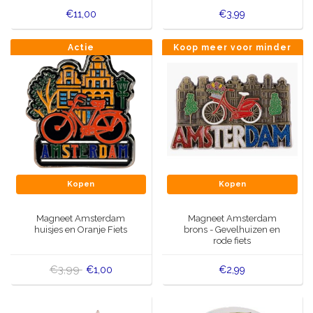
€11,00
€3,99
Actie
Koop meer voor minder
Kopen
Kopen
Magneet Amsterdam
Magneet Amsterdam
huisjes en Oranje Fiets
brons - Gevelhuizen en
rode fiets
€3,99
€1,00
€2,99