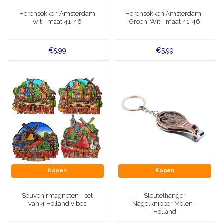
Muziekdoosjes
Herensokken Amsterdam
Herensokken Amsterdam-
Delfts blauwe magneten
wit - maat 41-46
Groen-Wit - maat 41-46
Wens & Ansichtkaarten
Delfts blauwe Fashionitems
€5,99
€5,99
Koninghuis artikelen
Pins - Speldjes
Wandborden - Gekleurd en Delfts blauw
Peper en Zout stelletjes
Speelkaarten
Kopen
Kopen
Souvenirmagneten - set
Sleutelhanger
van 4 Holland vibes
Nagelknipper Molen -
Holland