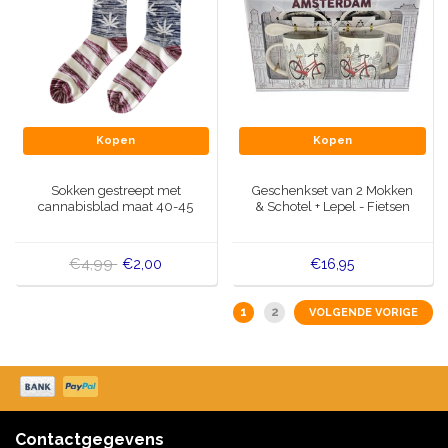
Kopen
Kopen
Sokken gestreept met
Geschenkset van 2 Mokken
cannabisblad maat 40-45
& Schotel + Lepel - Fietsen
€4,99
€2,00
€16,95
1
2
VOLGENDE VORIGE
Contactgegevens