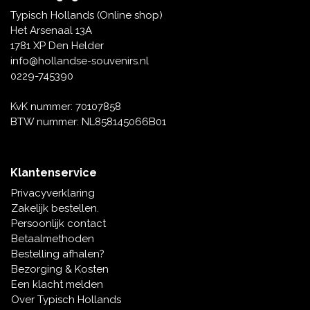
Tafelbellen
Oranje artikelen
Piet Mondriaan
Katoenen draagtassen
Rompers en Slabbetjes
Typisch Hollands (Online shop)
Maria Sibylla Merian
Opvouwbare Nylon tassen
Delfts blauwe wenskaarten
Waaiers
Het Arsenaal 13A
Jacob Marrel
Toilettassen - Make-up tassen
Mokken en Pullen
1781 XP Den Helder
Fabritius - Het puttertje
Delfts blauwe waxinehouders
info@hollandse-souvenirs.nl
Reis - Nekkussens
Sinterklaas
0229-745390
Delfts blauwe mokken en bekers
Boxershorts - Heren
Pillen en Spiegeldoosjes
KvK nummer: 70107858
BTW nummer: NL858145066B01
Delfts blauwe tegels
Nautische Souvenirs
Delfts blauw koffie-thee servies
Klantenservice
Theelepels en Schoteltjes
Privacyverklaring
Delfts blauwe vazen
Zakelijk bestellen.
Asbakken
Persoonlijk contact
Delfts blauwe schalen
Betaalmethoden
Geschenk-verpakkingen
Bestelling afhalen?
Delfts blauwe Peper en Zoutstellen
Bezorging & Kosten
Fotolijstjes
Een klacht melden
Over Typisch Hollands
Delfts blauwe servetten