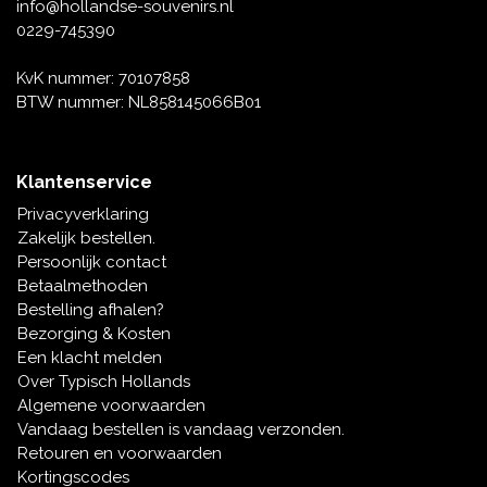
Muziekdoosjes
info@hollandse-souvenirs.nl
0229-745390
Delfts blauwe magneten
Wens & Ansichtkaarten
KvK nummer: 70107858
Delfts blauwe Fashionitems
BTW nummer: NL858145066B01
Koninghuis artikelen
Pins - Speldjes
Klantenservice
Privacyverklaring
Wandborden - Gekleurd en Delfts blauw
Zakelijk bestellen.
Persoonlijk contact
Peper en Zout stelletjes
Betaalmethoden
Bestelling afhalen?
Speelkaarten
Bezorging & Kosten
Een klacht melden
Over Typisch Hollands
Algemene voorwaarden
Vandaag bestellen is vandaag verzonden.
Retouren en voorwaarden
Kortingscodes