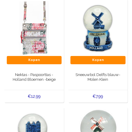
Kopen
Kopen
Nektas - Paspoorttas -
Sneeuwbol Delfts blauw-
Holland Bloemen -beige
Molen Klein
€12,99
€7,99