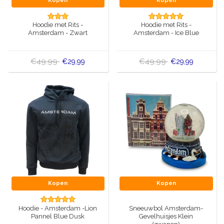
Kopen
Kopen
Muziekdoosjes
Delfts blauwe magneten
Hoodie met Rits -
Hoodie met Rits -
Wens & Ansichtkaarten
Amsterdam - Zwart
Amsterdam - Ice Blue
Delfts blauwe Fashionitems
Koninghuis artikelen
€49,99
€49,99
€29,99
€29,99
Pins - Speldjes
Wandborden - Gekleurd en Delfts blauw
Peper en Zout stelletjes
Speelkaarten
Kopen
Kopen
Hoodie - Amsterdam -Lion
Sneeuwbol Amsterdam-
Pannel Blue Dusk
Gevelhuisjes Klein