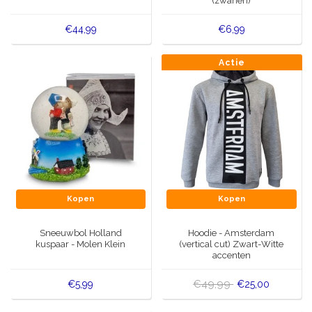
(zwanen)
€44,99
€6,99
Actie
Kopen
Kopen
Sneeuwbol Holland
Hoodie - Amsterdam
kuspaar - Molen Klein
(vertical cut) Zwart-Witte
accenten
€49,99
€5,99
€25,00