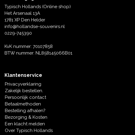
Tafelbellen
Oranje artikelen
Piet Mondriaan
Katoenen draagtassen
Rompers en Slabbetjes
Typisch Hollands (Online shop)
Maria Sibylla Merian
Opvouwbare Nylon tassen
Delfts blauwe wenskaarten
Waaiers
Het Arsenaal 13A
Jacob Marrel
Toilettassen - Make-up tassen
Mokken en Pullen
1781 XP Den Helder
Fabritius - Het puttertje
Delfts blauwe waxinehouders
info@hollandse-souvenirs.nl
Reis - Nekkussens
Sinterklaas
0229-745390
Delfts blauwe mokken en bekers
Boxershorts - Heren
Pillen en Spiegeldoosjes
KvK nummer: 70107858
BTW nummer: NL858145066B01
Delfts blauwe tegels
Nautische Souvenirs
Delfts blauw koffie-thee servies
Klantenservice
Theelepels en Schoteltjes
Privacyverklaring
Delfts blauwe vazen
Zakelijk bestellen.
Asbakken
Persoonlijk contact
Delfts blauwe schalen
Betaalmethoden
Geschenk-verpakkingen
Bestelling afhalen?
Delfts blauwe Peper en Zoutstellen
Bezorging & Kosten
Fotolijstjes
Een klacht melden
Over Typisch Hollands
Delfts blauwe servetten