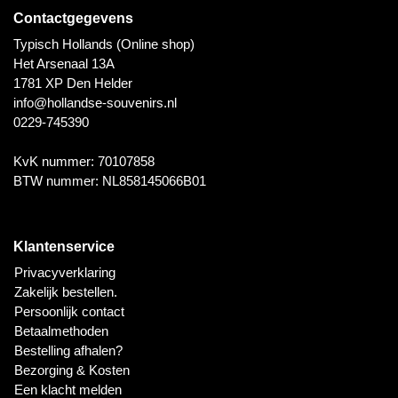
Tafelbellen
Oranje artikelen
Piet Mondriaan
Katoenen draagtassen
Rompers en Slabbetjes
Contactgegevens
Maria Sibylla Merian
Opvouwbare Nylon tassen
Delfts blauwe wenskaarten
Waaiers
Jacob Marrel
Toilettassen - Make-up tassen
Typisch Hollands (Online shop)
Mokken en Pullen
Fabritius - Het puttertje
Het Arsenaal 13A
Delfts blauwe waxinehouders
Reis - Nekkussens
1781 XP Den Helder
Sinterklaas
info@hollandse-souvenirs.nl
Delfts blauwe mokken en bekers
0229-745390
Boxershorts - Heren
Pillen en Spiegeldoosjes
KvK nummer: 70107858
Delfts blauwe tegels
Nautische Souvenirs
BTW nummer: NL858145066B01
Delfts blauw koffie-thee servies
Theelepels en Schoteltjes
Klantenservice
Delfts blauwe vazen
Asbakken
Privacyverklaring
Zakelijk bestellen.
Delfts blauwe schalen
Persoonlijk contact
Geschenk-verpakkingen
Betaalmethoden
Delfts blauwe Peper en Zoutstellen
Bestelling afhalen?
Fotolijstjes
Bezorging & Kosten
Delfts blauwe servetten
Een klacht melden