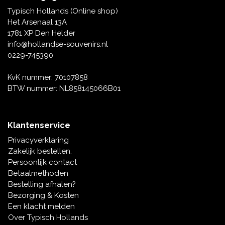
Tafelbellen
Oranje artikelen
Piet Mondriaan
Katoenen draagtassen
Rompers en Slabbetjes
Typisch Hollands (Online shop)
Maria Sibylla Merian
Opvouwbare Nylon tassen
Delfts blauwe wenskaarten
Waaiers
Het Arsenaal 13A
Jacob Marrel
Toilettassen - Make-up tassen
Mokken en Pullen
1781 XP Den Helder
Fabritius - Het puttertje
Delfts blauwe waxinehouders
info@hollandse-souvenirs.nl
Reis - Nekkussens
Sinterklaas
0229-745390
Delfts blauwe mokken en bekers
Boxershorts - Heren
Pillen en Spiegeldoosjes
KvK nummer: 70107858
BTW nummer: NL858145066B01
Delfts blauwe tegels
Nautische Souvenirs
Delfts blauw koffie-thee servies
Klantenservice
Theelepels en Schoteltjes
Privacyverklaring
Delfts blauwe vazen
Zakelijk bestellen.
Asbakken
Persoonlijk contact
Delfts blauwe schalen
Betaalmethoden
Geschenk-verpakkingen
Bestelling afhalen?
Delfts blauwe Peper en Zoutstellen
Bezorging & Kosten
Fotolijstjes
Een klacht melden
Over Typisch Hollands
Delfts blauwe servetten