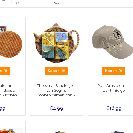
€
0
€
45
en
Kopen
Kopen
fels in
Theezak - Schoteltje -
Pet - Amsterdam -
ch doosje
van Gogh`s
Licht - Beige
 - Iconen
Zonnebloemen met 5
chocoladetabletjes
,99
€4,99
€16,99