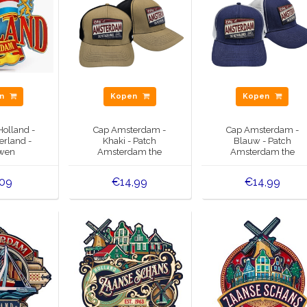
en
Kopen
Kopen
olland -
Cap Amsterdam -
Cap Amsterdam -
erland -
Khaki - Patch
Blauw - Patch
wen
Amsterdam the
Amsterdam the
Netherlands
Netherlands
,09
€14,99
€14,99