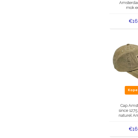
Amsterdam
mok en
stroopwaf
Fuch
€16
Kop
Cap Amst
since 1275
naturel A
designe
€16