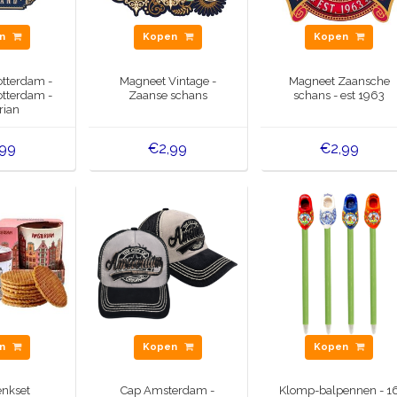
en
Kopen
Kopen
tterdam -
Magneet Vintage -
Magneet Zaansche
otterdam -
Zaanse schans
schans - est 1963
rian
,99
€2,99
€2,99
en
Kopen
Kopen
nkset
Cap Amsterdam -
Klomp-balpennen - 1