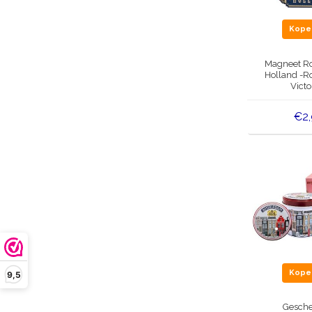
Kop
Magneet Ro
Holland -R
Victo
€2
Kop
9,5
Gesche