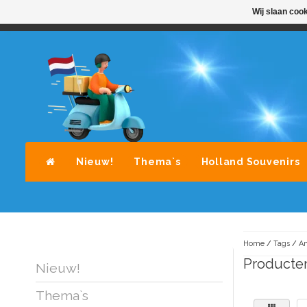
Wij slaan coo
STANDAARD LEVERING DOOR POST-NL
A
Nieuw!
Thema`s
Holland Souvenirs
Home
/
Tags
/
Am
Producte
Nieuw!
Thema`s