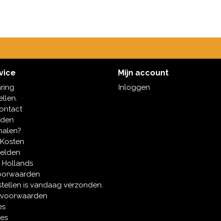
vice
Mijn account
aring
Inloggen
ellen.
contact
oden
halen?
 Kosten
melden
 Hollands
oorwaarden
tellen is vandaag verzonden.
 voorwaarden
es
ies