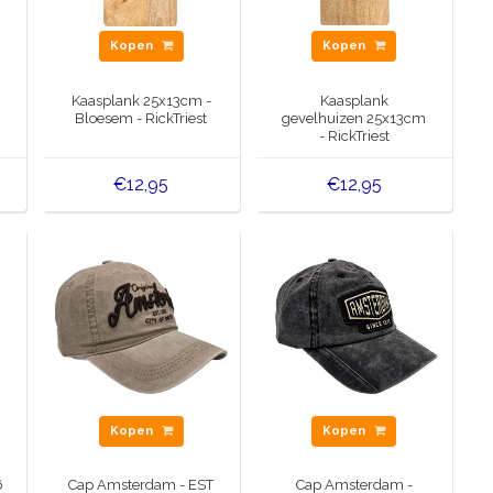
Kopen
Kopen
Kaasplank 25x13cm -
Kaasplank
Bloesem - RickTriest
gevelhuizen 25x13cm
- RickTriest
€12,95
€12,95
Kopen
Kopen
6
Cap Amsterdam - EST
Cap Amsterdam -