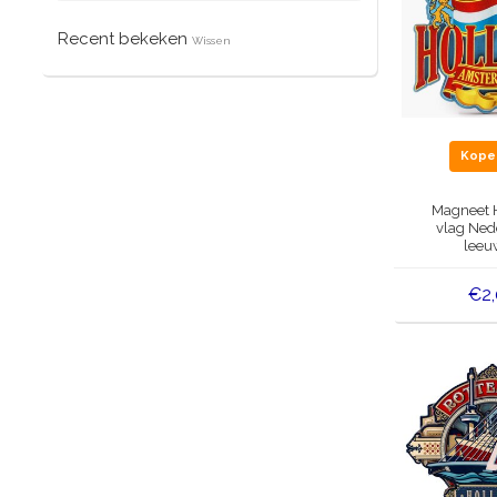
Recent bekeken
Wissen
Kop
Magneet H
vlag Ned
leeu
€2