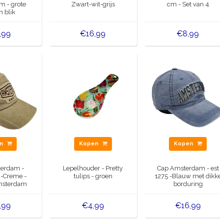
 - grote
Zwart-wit-grijs
cm - Set van 4
 blik
els Rood-
sia
,99
€16,99
€8,99
en
Kopen
Kopen
erdam -
Lepelhouder - Pretty
Cap Amsterdam - est
 -Creme -
tulips - groen
1275 -Blauw met dikk
msterdam
borduring
r patch
,99
€4,99
€16,99