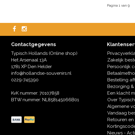
Pagina 1 van 9
Contactgegevens
Klantenser
Typisch Hollands (Online shop)
Privacyverkl
Het Arsenaal 13A
Zakelijk best
1781 XP Den Helder
Persoonlijk 
info@hollandse-souvenirs.nl
Betaalmeth
0229-745390
Bestelling af
Bezorging &
KvK nummer: 70107858
Een klacht 
BTW nummer: NL858145066B01
Over Typisch
Algemene v
Vandaag bes
Retouren en
Kortingscod
Nieuws - Act