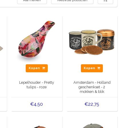
Alle merken
Nieuwste producten
24
Kopen
Kopen
Lepelhouder - Pretty
Amsterdam - Holland
tulips - roze
geschenkset - 2
mokken & blik
stroopwafels
€4,50
€22,75