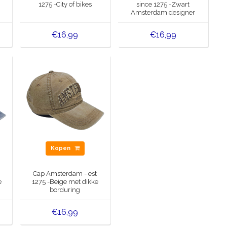
1275 -City of bikes
since 1275 -Zwart
Amsterdam designer
patch
€16,99
€16,99
Kopen
Cap Amsterdam - est
e
1275 -Beige met dikke
borduring
€16,99