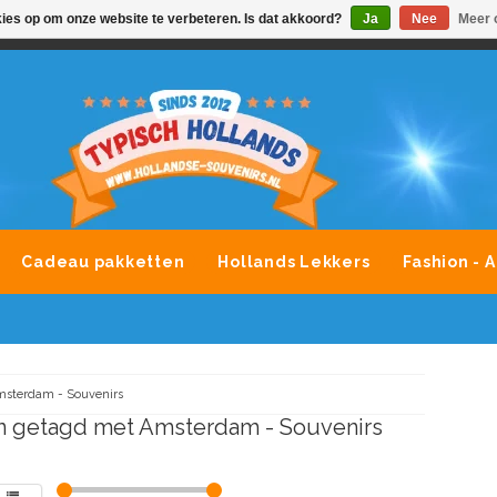
kies op om onze website te verbeteren. Is dat akkoord?
Ja
Nee
Meer 
VONDLEVERING MOGELIJK
ALLE MERKEN SOUVENIRS O
Cadeau pakketten
Hollands Lekkers
Fashion - 
sterdam - Souvenirs
n getagd met Amsterdam - Souvenirs