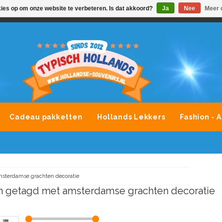
kies op om onze website te verbeteren. Is dat akkoord?
Ja
Nee
Meer 
VONDLEVERING MOGELIJK
ALLE MERKEN SOUVENIRS O
Cadeau pakketten
Hollands Lekkers
Fashion - 
sterdamse grachten decoratie
 getagd met amsterdamse grachten decoratie