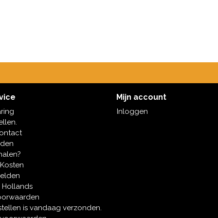
vice
Mijn account
aring
Inloggen
ellen.
contact
oden
halen?
 Kosten
melden
 Hollands
oorwaarden
tellen is vandaag verzonden.