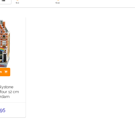
€
0
€
10
en
olystone
 four 12 cm
rdam
,95