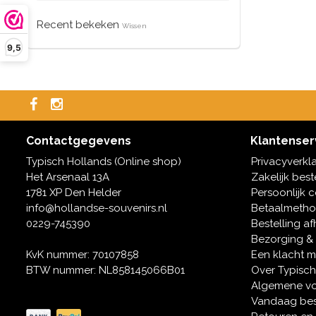
Recent bekeken
Wissen
9,5
Contactgegevens
Klantenser
Typisch Hollands (Online shop)
Privacyverkl
Het Arsenaal 13A
Zakelijk best
1781 XP Den Helder
Persoonlijk 
info@hollandse-souvenirs.nl
Betaalmeth
0229-745390
Bestelling af
Bezorging &
KvK nummer: 70107858
Een klacht 
BTW nummer: NL858145066B01
Over Typisch
Algemene v
Vandaag bes