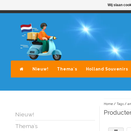
Wij slaan coo
STANDAARD LEVERING DOOR POST-NL
A
Nieuw!
Thema`s
Holland Souvenirs
Home
/
Tags
/
am
Producten
Nieuw!
Thema`s