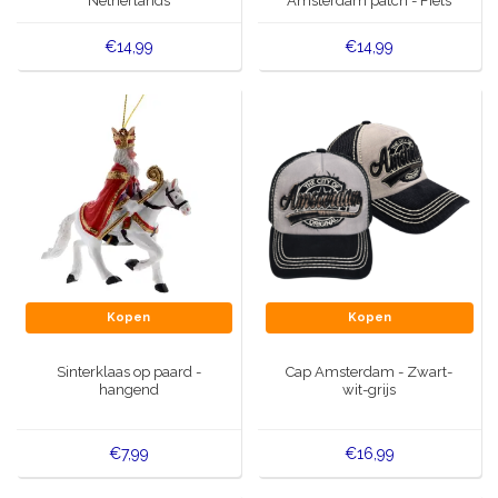
Netherlands
Amsterdam patch - Fiets
€14,99
€14,99
Kopen
Kopen
Sinterklaas op paard -
Cap Amsterdam - Zwart-
hangend
wit-grijs
€7,99
€16,99