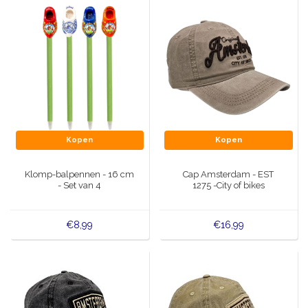
Kopen
Kopen
Klomp-balpennen - 16 cm
Cap Amsterdam - EST
- Set van 4
1275 -City of bikes
€8,99
€16,99