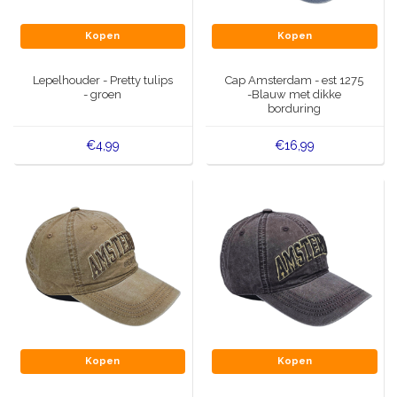
Kopen
Kopen
Lepelhouder - Pretty tulips
Cap Amsterdam - est 1275
- groen
-Blauw met dikke
borduring
€4,99
€16,99
Kopen
Kopen