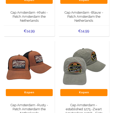
Kopen
Kopen
Muziekdoosjes
Delfts blauwe magneten
Cap Amsterdam -Khaki -
Cap Amsterdam -Blauw -
Wens & Ansichtkaarten
Patch Amsterdam the
Patch Amsterdam the
Netherlands
Netherlands
Delfts blauwe Fashionitems
Koninghuis artikelen
€14,99
€14,99
Pins - Speldjes
Wandborden - Gekleurd en Delfts blauw
Peper en Zout stelletjes
Speelkaarten
Kopen
Kopen
Cap Amsterdam -Rusty -
Cap Amsterdam -
Patch Amsterdam the
established 1275 -Zwart