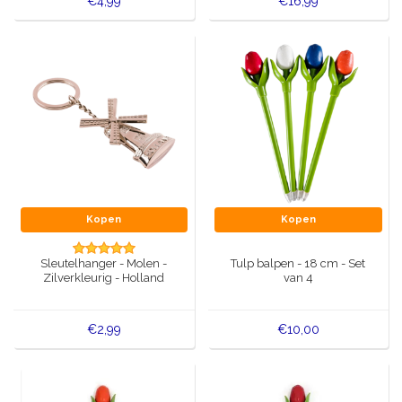
€4,99
€16,99
Kopen
Kopen
Sleutelhanger - Molen -
Tulp balpen - 18 cm - Set
Zilverkleurig - Holland
van 4
€2,99
€10,00