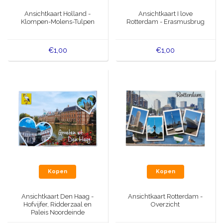
Muziekdoosjes
Ansichtkaart Holland -
Ansichtkaart I love
Delfts blauwe magneten
Klompen-Molens-Tulpen
Rotterdam - Erasmusbrug
Wens & Ansichtkaarten
Delfts blauwe Fashionitems
€1,00
€1,00
Koninghuis artikelen
Pins - Speldjes
Wandborden - Gekleurd en Delfts blauw
Peper en Zout stelletjes
Speelkaarten
Kopen
Kopen
Ansichtkaart Den Haag -
Ansichtkaart Rotterdam -
Hofvijfer, Ridderzaal en
Overzicht
Paleis Noordeinde