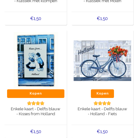
- Klassiek met klompen
- Klassiek met Molen
€1,50
€1,50
Kopen
Kopen
Enkele kaart - Delfts blauw
Enkele kaart - Delfts blauw
- Kisses from Holland
- Holland - Fiets
€1,50
€1,50