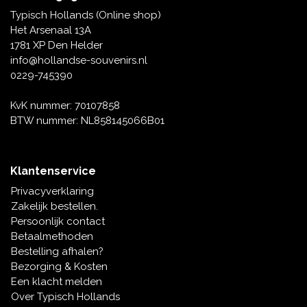
Tafelbellen
Oranje artikelen
Piet Mondriaan
Katoenen draagtassen
Rompers en Slabbetjes
Typisch Hollands (Online shop)
Maria Sibylla Merian
Opvouwbare Nylon tassen
Delfts blauwe wenskaarten
Waaiers
Het Arsenaal 13A
Jacob Marrel
Toilettassen - Make-up tassen
Mokken en Pullen
1781 XP Den Helder
Fabritius - Het puttertje
Delfts blauwe waxinehouders
info@hollandse-souvenirs.nl
Reis - Nekkussens
Sinterklaas
0229-745390
Delfts blauwe mokken en bekers
Boxershorts - Heren
Pillen en Spiegeldoosjes
KvK nummer: 70107858
BTW nummer: NL858145066B01
Delfts blauwe tegels
Nautische Souvenirs
Delfts blauw koffie-thee servies
Klantenservice
Theelepels en Schoteltjes
Privacyverklaring
Delfts blauwe vazen
Zakelijk bestellen.
Asbakken
Persoonlijk contact
Delfts blauwe schalen
Betaalmethoden
Geschenk-verpakkingen
Bestelling afhalen?
Delfts blauwe Peper en Zoutstellen
Bezorging & Kosten
Fotolijstjes
Een klacht melden
Over Typisch Hollands
Delfts blauwe servetten