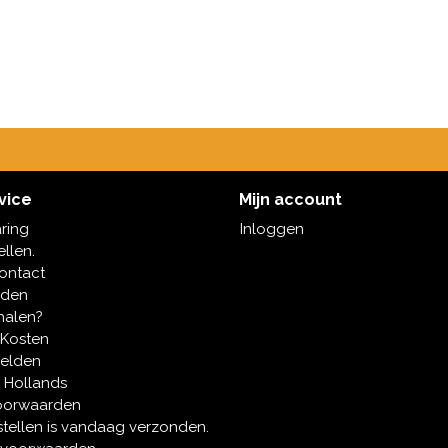
vice
Mijn account
aring
Inloggen
ellen.
contact
oden
halen?
 Kosten
melden
 Hollands
oorwaarden
tellen is vandaag verzonden.