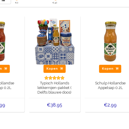
€
0
€
40
en
Kopen
Kopen
ollandse
Typisch Hollands
Schulp Hollandse
p 0.2L
lekkernijen-pakket (
Appelsap 0.2L
Delfts blauwe doos)
,99
€38,95
€2,99