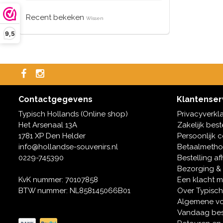
Recent bekeken
Wissen
9,5
Contactgegevens
Klantenser
Typisch Hollands (Online shop)
Privacyverkl
Het Arsenaal 13A
Zakelijk best
1781 XP Den Helder
Persoonlijk 
info@hollandse-souvenirs.nl
Betaalmeth
0229-745390
Bestelling af
Bezorging &
KvK nummer: 70107858
Een klacht 
BTW nummer: NL858145066B01
Over Typisch
Algemene v
Vandaag bes