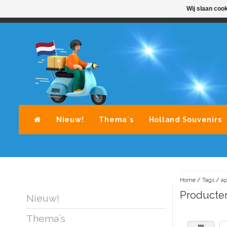
Wij slaan coo
STANDAARD LEVERING DOOR POST-NL
A
Nieuw!
Thema`s
Holland Souvenirs
Home
/
Tags
/
ap
Producte
Nieuw!
Thema`s