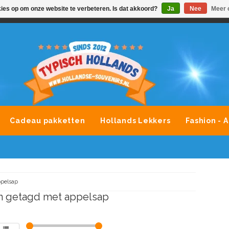
kies op om onze website te verbeteren. Is dat akkoord?
Ja
Nee
Meer 
VONDLEVERING MOGELIJK
ALLE MERKEN SOUVENIRS O
Cadeau pakketten
Hollands Lekkers
Fashion - 
pelsap
n getagd met appelsap