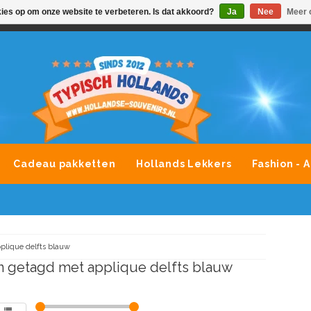
kies op om onze website te verbeteren. Is dat akkoord?
Ja
Nee
Meer 
VONDLEVERING MOGELIJK
ALLE MERKEN SOUVENIRS O
Cadeau pakketten
Hollands Lekkers
Fashion - 
plique delfts blauw
 getagd met applique delfts blauw