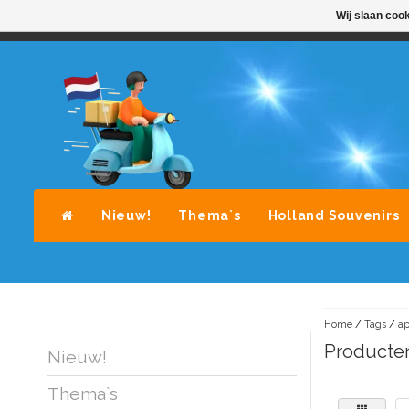
Wij slaan coo
STANDAARD LEVERING DOOR POST-NL
A
Nieuw!
Thema`s
Holland Souvenirs
Home
/
Tags
/
ap
Producten
Nieuw!
Thema`s