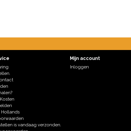
vice
Mijn account
aring
Inloggen
ellen.
contact
oden
halen?
 Kosten
melden
 Hollands
oorwaarden
tellen is vandaag verzonden.