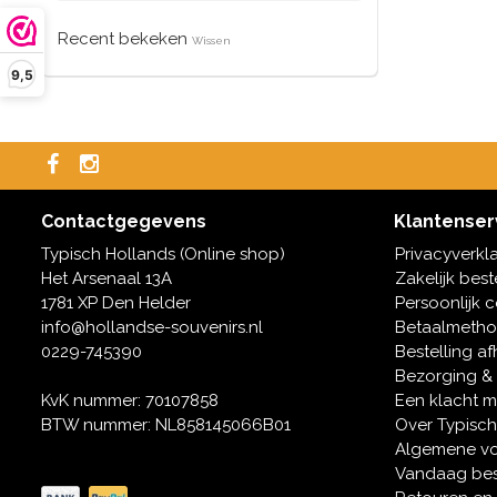
Recent bekeken
Wissen
9,5
Contactgegevens
Klantenser
Typisch Hollands (Online shop)
Privacyverkl
Het Arsenaal 13A
Zakelijk best
1781 XP Den Helder
Persoonlijk 
info@hollandse-souvenirs.nl
Betaalmeth
0229-745390
Bestelling af
Bezorging &
KvK nummer: 70107858
Een klacht 
BTW nummer: NL858145066B01
Over Typisch
Algemene v
Vandaag bes