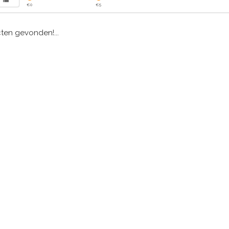
€
0
€
5
en gevonden!...