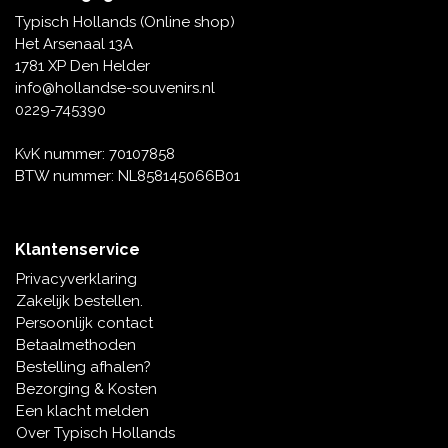
Tafelbellen
Oranje artikelen
Piet Mondriaan
Katoenen draagtassen
Rompers en Slabbetjes
Typisch Hollands (Online shop)
Maria Sibylla Merian
Opvouwbare Nylon tassen
Delfts blauwe wenskaarten
Waaiers
Het Arsenaal 13A
Jacob Marrel
Toilettassen - Make-up tassen
Mokken en Pullen
1781 XP Den Helder
Fabritius - Het puttertje
Delfts blauwe waxinehouders
info@hollandse-souvenirs.nl
Reis - Nekkussens
Sinterklaas
0229-745390
Delfts blauwe mokken en bekers
Boxershorts - Heren
Pillen en Spiegeldoosjes
KvK nummer: 70107858
BTW nummer: NL858145066B01
Delfts blauwe tegels
Nautische Souvenirs
Delfts blauw koffie-thee servies
Klantenservice
Theelepels en Schoteltjes
Privacyverklaring
Delfts blauwe vazen
Zakelijk bestellen.
Asbakken
Persoonlijk contact
Delfts blauwe schalen
Betaalmethoden
Geschenk-verpakkingen
Bestelling afhalen?
Delfts blauwe Peper en Zoutstellen
Bezorging & Kosten
Fotolijstjes
Een klacht melden
Over Typisch Hollands
Delfts blauwe servetten