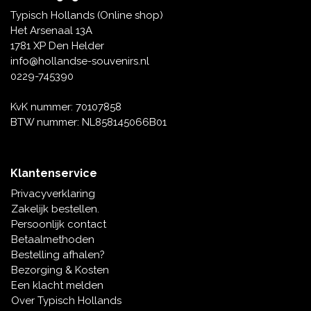
Tafelbellen
Oranje artikelen
Piet Mondriaan
Katoenen draagtassen
Rompers en Slabbetjes
Typisch Hollands (Online shop)
Maria Sibylla Merian
Opvouwbare Nylon tassen
Delfts blauwe wenskaarten
Waaiers
Het Arsenaal 13A
Jacob Marrel
Toilettassen - Make-up tassen
Mokken en Pullen
1781 XP Den Helder
Fabritius - Het puttertje
Delfts blauwe waxinehouders
info@hollandse-souvenirs.nl
Reis - Nekkussens
Sinterklaas
0229-745390
Delfts blauwe mokken en bekers
Boxershorts - Heren
Pillen en Spiegeldoosjes
KvK nummer: 70107858
BTW nummer: NL858145066B01
Delfts blauwe tegels
Nautische Souvenirs
Delfts blauw koffie-thee servies
Klantenservice
Theelepels en Schoteltjes
Privacyverklaring
Delfts blauwe vazen
Zakelijk bestellen.
Asbakken
Persoonlijk contact
Delfts blauwe schalen
Betaalmethoden
Geschenk-verpakkingen
Bestelling afhalen?
Delfts blauwe Peper en Zoutstellen
Bezorging & Kosten
Fotolijstjes
Een klacht melden
Over Typisch Hollands
Delfts blauwe servetten