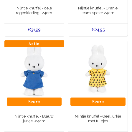
Muziekdoosjes
Nijntje knuffel - gele
Nijntje knuffel - Oranje
Delfts blauwe magneten
regenkleding -24cm
team-speler 24cm
Wens & Ansichtkaarten
Delfts blauwe Fashionitems
€31,99
€24,95
Koninghuis artikelen
Actie
Pins - Speldjes
Wandborden - Gekleurd en Delfts blauw
Peper en Zout stelletjes
Speelkaarten
Kopen
Kopen
Nijntje knuffel - Blauw
Nijntje knuffel - Geel jurkje
jurkje -24cm
met tulpjes