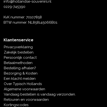
Muziekdoosjes
info@hollandse-souvenirs.nl
0229-745390
Delfts blauwe magneten
Wens & Ansichtkaarten
KvK nummer: 70107858
Delfts blauwe Fashionitems
BTW nummer: NL858145066B01
Koninghuis artikelen
Pins - Speldjes
Klantenservice
Privacyverklaring
Wandborden - Gekleurd en Delfts blauw
Zakelijk bestellen.
Persoonlijk contact
Peper en Zout stelletjes
Betaalmethoden
Bestelling afhalen?
Speelkaarten
Bezorging & Kosten
Een klacht melden
Over Typisch Hollands
Algemene voorwaarden
Vandaag bestellen is vandaag verzonden.
Retouren en voorwaarden
Kortingscodes