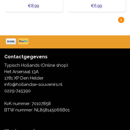
€8,99
€6,99
1
Contactgegevens
Typisch Hollands (Online shop)
Het Arsenaal 13A
1781 XP Den Helder
info@hollandse-souvenirs.nl
0229-745390
KvK nummer: 70107858
BTW nummer: NL858145066B01