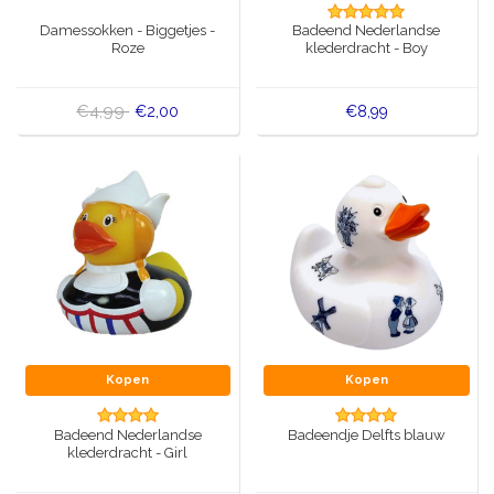
Muziekdoosjes
Damessokken - Biggetjes -
Badeend Nederlandse
Delfts blauwe magneten
Roze
klederdracht - Boy
Wens & Ansichtkaarten
Delfts blauwe Fashionitems
€4,99
€2,00
€8,99
Koninghuis artikelen
Pins - Speldjes
Wandborden - Gekleurd en Delfts blauw
Peper en Zout stelletjes
Speelkaarten
Kopen
Kopen
Badeend Nederlandse
Badeendje Delfts blauw
klederdracht - Girl