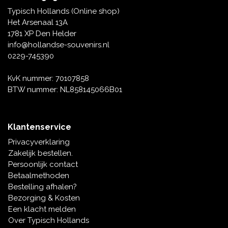
Tafelbellen
Oranje artikelen
Piet Mondriaan
Katoenen draagtassen
Rompers en Slabbetjes
Typisch Hollands (Online shop)
Maria Sibylla Merian
Opvouwbare Nylon tassen
Delfts blauwe wenskaarten
Waaiers
Het Arsenaal 13A
Jacob Marrel
Toilettassen - Make-up tassen
Mokken en Pullen
1781 XP Den Helder
Fabritius - Het puttertje
Delfts blauwe waxinehouders
info@hollandse-souvenirs.nl
Reis - Nekkussens
Sinterklaas
0229-745390
Delfts blauwe mokken en bekers
Boxershorts - Heren
Pillen en Spiegeldoosjes
KvK nummer: 70107858
BTW nummer: NL858145066B01
Delfts blauwe tegels
Nautische Souvenirs
Delfts blauw koffie-thee servies
Klantenservice
Theelepels en Schoteltjes
Privacyverklaring
Delfts blauwe vazen
Zakelijk bestellen.
Asbakken
Persoonlijk contact
Delfts blauwe schalen
Betaalmethoden
Geschenk-verpakkingen
Bestelling afhalen?
Delfts blauwe Peper en Zoutstellen
Bezorging & Kosten
Fotolijstjes
Een klacht melden
Over Typisch Hollands
Delfts blauwe servetten