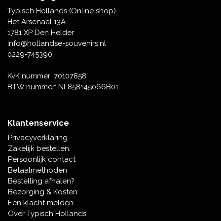
Tafelbellen
Oranje artikelen
Piet Mondriaan
Katoenen draagtassen
Rompers en Slabbetjes
Typisch Hollands (Online shop)
Maria Sibylla Merian
Opvouwbare Nylon tassen
Delfts blauwe wenskaarten
Waaiers
Het Arsenaal 13A
Jacob Marrel
Toilettassen - Make-up tassen
Mokken en Pullen
1781 XP Den Helder
Fabritius - Het puttertje
Delfts blauwe waxinehouders
info@hollandse-souvenirs.nl
Reis - Nekkussens
Sinterklaas
0229-745390
Delfts blauwe mokken en bekers
Boxershorts - Heren
Pillen en Spiegeldoosjes
KvK nummer: 70107858
BTW nummer: NL858145066B01
Delfts blauwe tegels
Nautische Souvenirs
Delfts blauw koffie-thee servies
Klantenservice
Theelepels en Schoteltjes
Privacyverklaring
Delfts blauwe vazen
Zakelijk bestellen.
Asbakken
Persoonlijk contact
Delfts blauwe schalen
Betaalmethoden
Geschenk-verpakkingen
Bestelling afhalen?
Delfts blauwe Peper en Zoutstellen
Bezorging & Kosten
Fotolijstjes
Een klacht melden
Over Typisch Hollands
Delfts blauwe servetten