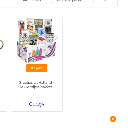
Alle merken
Nieuwste producten
24
Kopen
Groetjes uit Holland -
lekkernijen-pakket.
€44,95
1