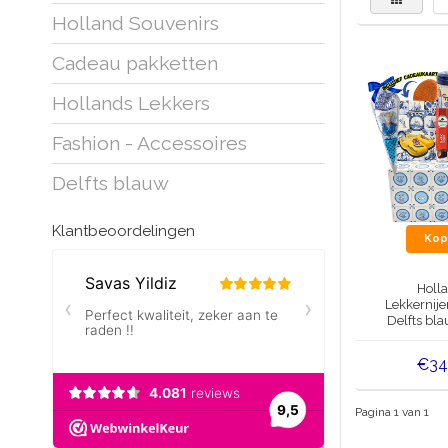
Holland Souvenirs
Cadeau pakketten
Hollands Lekkers
Fashion - Accessoires
Delfts blauw
Klantbeoordelingen
Kop
Holl
Lekkernije
Delfts bl
€34
Pagina 1 van 1