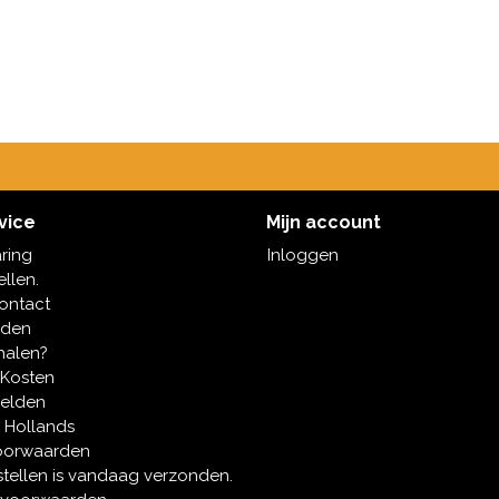
vice
Mijn account
aring
Inloggen
ellen.
contact
oden
halen?
 Kosten
melden
 Hollands
oorwaarden
tellen is vandaag verzonden.