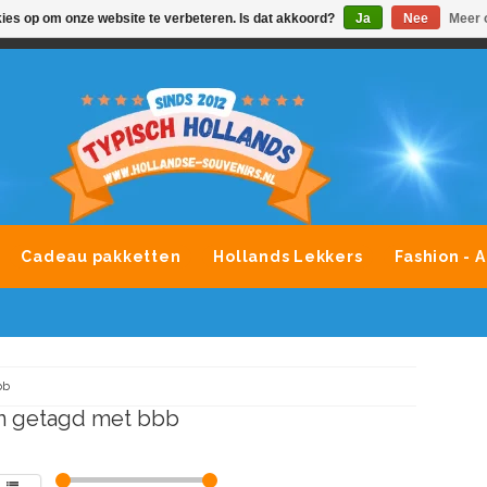
kies op om onze website te verbeteren. Is dat akkoord?
Ja
Nee
Meer 
VONDLEVERING MOGELIJK
ALLE MERKEN SOUVENIRS O
Cadeau pakketten
Hollands Lekkers
Fashion - 
bb
n getagd met bbb