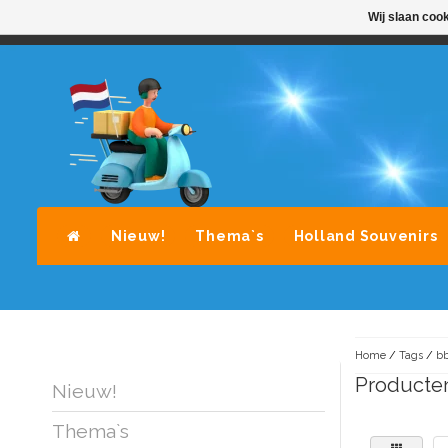
Wij slaan coo
STANDAARD LEVERING DOOR POST-NL
A
Nieuw!
Thema`s
Holland Souvenirs
Home
/
Tags
/
b
Producte
Nieuw!
Thema`s