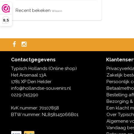
Recent bekeken
Wissen
9,5
Contactgegevens
Klantenser
Typisch Hollands (Online shop)
Privacyverkl
Het Arsenaal 13A
Zakelijk best
1781 XP Den Helder
Persoonlijk 
info@hollandse-souvenirs.nl
Betaalmeth
0229-745390
Bestelling af
Bezorging &
KvK nummer: 70107858
Een klacht 
BTW nummer: NL858145066B01
Over Typisch
Algemene v
Vandaag bes