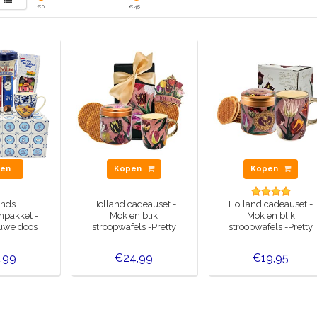
€
0
€
45
en
Kopen
Kopen
ands
Holland cadeauset -
Holland cadeauset -
npakket -
Mok en blik
Mok en blik
auwe doos
stroopwafels -Pretty
stroopwafels -Pretty
Tulips in luxe
Tulips
geschenkdoos
,99
€24,99
€19,95