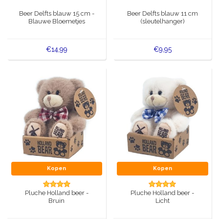
Muziekdoosjes
Beer Delfts blauw 15 cm -
Beer Delfts blauw 11 cm
Delfts blauwe magneten
Blauwe Bloemetjes
(sleutelhanger)
Wens & Ansichtkaarten
Delfts blauwe Fashionitems
€14,99
€9,95
Koninghuis artikelen
Pins - Speldjes
Wandborden - Gekleurd en Delfts blauw
Peper en Zout stelletjes
Speelkaarten
Kopen
Kopen
Pluche Holland beer -
Pluche Holland beer -
Bruin
Licht