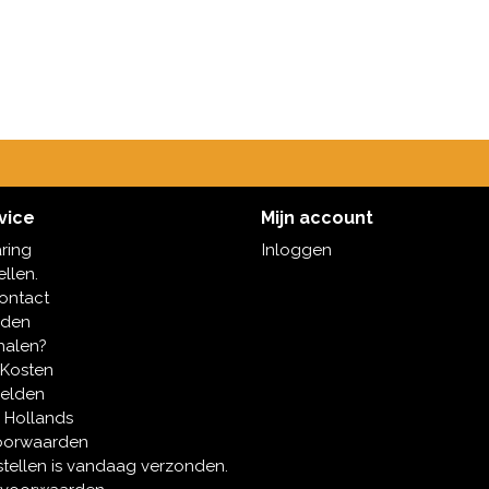
vice
Mijn account
aring
Inloggen
ellen.
contact
oden
halen?
 Kosten
melden
 Hollands
oorwaarden
tellen is vandaag verzonden.