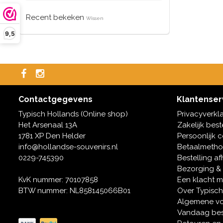
Recent bekeken
Wissen
9,5
Contactgegevens
Klantenser
Typisch Hollands (Online shop)
Privacyverkl
Het Arsenaal 13A
Zakelijk best
1781 XP Den Helder
Persoonlijk 
info@hollandse-souvenirs.nl
Betaalmeth
0229-745390
Bestelling af
Bezorging &
KvK nummer: 70107858
Een klacht 
BTW nummer: NL858145066B01
Over Typisch
Algemene v
Vandaag bes