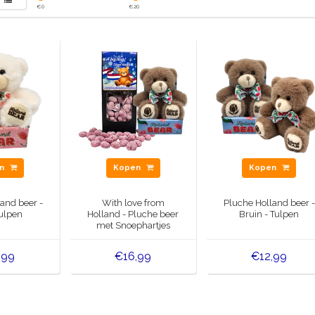
€
0
€
20
en
Kopen
Kopen
and beer -
With love from
Pluche Holland beer -
Tulpen
Holland - Pluche beer
Bruin - Tulpen
met Snoephartjes
(tekst Engels)
,99
€16,99
€12,99