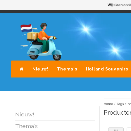
Wij slaan coo
STANDAARD LEVERING DOOR POST-NL
A
Nieuw!
Thema`s
Holland Souvenirs
Home
/
Tags
/
be
Producten
Nieuw!
Thema`s