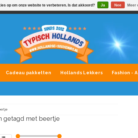
kies op om onze website te verbeteren. Is dat akkoord?
Ja
Nee
Meer 
VONDLEVERING MOGELIJK
ALLE MERKEN SOUVENIRS O
Cadeau pakketten
Hollands Lekkers
Fashion - 
ertje
 getagd met beertje