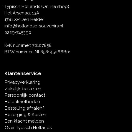
Tafelbellen
Oranje artikelen
Piet Mondriaan
Katoenen draagtassen
Rompers en Slabbetjes
Typisch Hollands (Online shop)
Maria Sibylla Merian
Opvouwbare Nylon tassen
Delfts blauwe wenskaarten
Waaiers
Het Arsenaal 13A
Jacob Marrel
Toilettassen - Make-up tassen
Mokken en Pullen
1781 XP Den Helder
Fabritius - Het puttertje
Delfts blauwe waxinehouders
info@hollandse-souvenirs.nl
Reis - Nekkussens
Sinterklaas
0229-745390
Delfts blauwe mokken en bekers
Boxershorts - Heren
Pillen en Spiegeldoosjes
KvK nummer: 70107858
BTW nummer: NL858145066B01
Delfts blauwe tegels
Nautische Souvenirs
Delfts blauw koffie-thee servies
Klantenservice
Theelepels en Schoteltjes
Privacyverklaring
Delfts blauwe vazen
Zakelijk bestellen.
Asbakken
Persoonlijk contact
Delfts blauwe schalen
Betaalmethoden
Geschenk-verpakkingen
Bestelling afhalen?
Delfts blauwe Peper en Zoutstellen
Bezorging & Kosten
Fotolijstjes
Een klacht melden
Over Typisch Hollands
Delfts blauwe servetten