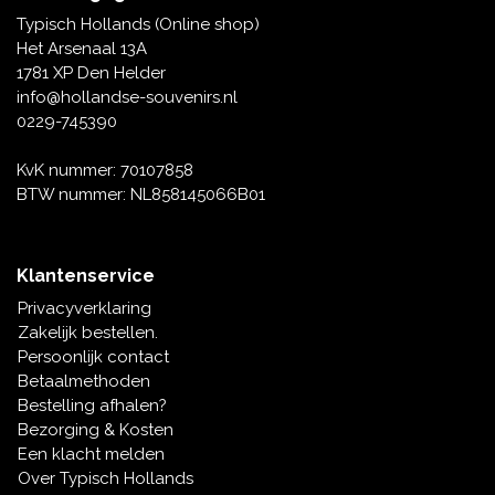
Tafelbellen
Oranje artikelen
Piet Mondriaan
Katoenen draagtassen
Rompers en Slabbetjes
Typisch Hollands (Online shop)
Maria Sibylla Merian
Opvouwbare Nylon tassen
Delfts blauwe wenskaarten
Waaiers
Het Arsenaal 13A
Jacob Marrel
Toilettassen - Make-up tassen
Mokken en Pullen
1781 XP Den Helder
Fabritius - Het puttertje
Delfts blauwe waxinehouders
info@hollandse-souvenirs.nl
Reis - Nekkussens
Sinterklaas
0229-745390
Delfts blauwe mokken en bekers
Boxershorts - Heren
Pillen en Spiegeldoosjes
KvK nummer: 70107858
BTW nummer: NL858145066B01
Delfts blauwe tegels
Nautische Souvenirs
Delfts blauw koffie-thee servies
Klantenservice
Theelepels en Schoteltjes
Privacyverklaring
Delfts blauwe vazen
Zakelijk bestellen.
Asbakken
Persoonlijk contact
Delfts blauwe schalen
Betaalmethoden
Geschenk-verpakkingen
Bestelling afhalen?
Delfts blauwe Peper en Zoutstellen
Bezorging & Kosten
Fotolijstjes
Een klacht melden
Over Typisch Hollands
Delfts blauwe servetten