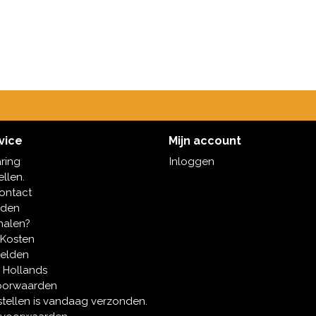
vice
Mijn account
aring
Inloggen
ellen.
contact
oden
halen?
 Kosten
melden
 Hollands
oorwaarden
tellen is vandaag verzonden.