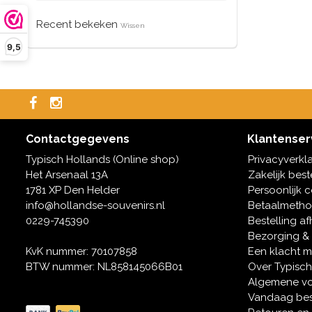
Recent bekeken
Wissen
9,5
Contactgegevens
Klantenser
Typisch Hollands (Online shop)
Privacyverkl
Het Arsenaal 13A
Zakelijk best
1781 XP Den Helder
Persoonlijk 
info@hollandse-souvenirs.nl
Betaalmeth
0229-745390
Bestelling af
Bezorging &
KvK nummer: 70107858
Een klacht 
BTW nummer: NL858145066B01
Over Typisch
Algemene v
Vandaag bes