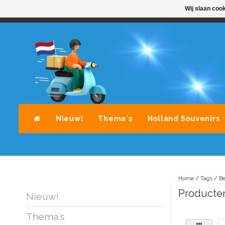
Wij slaan coo
STANDAARD LEVERING DOOR POST-NL
A
Nieuw!
Thema`s
Holland Souvenirs
Home
/
Tags
/
Be
Producten
Nieuw!
Thema`s