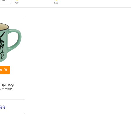
€
0
€
10
en
ampmug'
- groen
,99