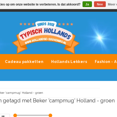
kies op om onze website te verbeteren. Is dat akkoord?
Ja
Nee
Meer 
VONDLEVERING MOGELIJK
ALLE MERKEN SOUVENIRS O
Cadeau pakketten
Hollands Lekkers
Fashion - 
ker 'campmug' Holland - groen
 getagd met Beker 'campmug' Holland - groen