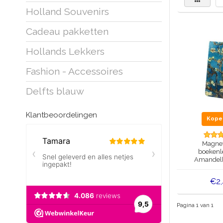
Holland Souvenirs
Cadeau pakketten
Hollands Lekkers
Fashion - Accessoires
Delfts blauw
Klantbeoordelingen
Kop
Magnet
boekenl
Amandel
€2
Pagina 1 van 1