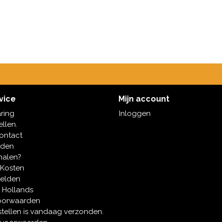
vice
Mijn account
aring
Inloggen
ellen.
contact
oden
halen?
 Kosten
melden
 Hollands
oorwaarden
tellen is vandaag verzonden.