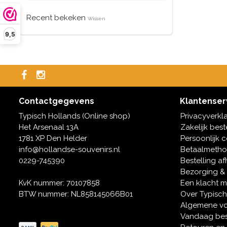
Recent bekeken
Wissen
9,5
Contactgegevens
Klantenser
Typisch Hollands (Online shop)
Privacyverkl
Het Arsenaal 13A
Zakelijk best
1781 XP Den Helder
Persoonlijk 
info@hollandse-souvenirs.nl
Betaalmeth
0229-745390
Bestelling af
Bezorging &
KvK nummer: 70107858
Een klacht 
BTW nummer: NL858145066B01
Over Typisch
Algemene v
Vandaag bes