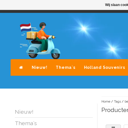
Wij slaan coo
STANDAARD LEVERING DOOR POST-NL
A
Nieuw!
Thema`s
Holland Souvenirs
Home
/
Tags
/
be
Producte
Nieuw!
Thema`s