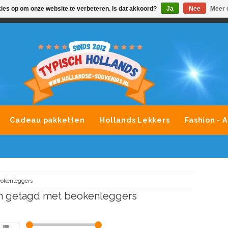
kies op om onze website te verbeteren. Is dat akkoord?
Ja
Nee
Meer 
VONDLEVERING MOGELIJK
ALLE MERKEN SOUVENIRS O
Cadeau pakketten
Hollands Lekkers
Fashion - 
okenleggers
n getagd met beokenleggers