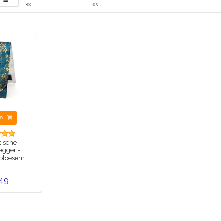
€
0
€
5
en
ische
egger -
bloesem
,49