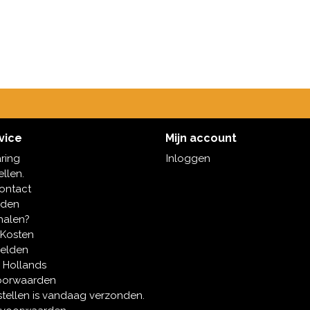
vice
Mijn account
aring
Inloggen
ellen.
contact
oden
halen?
 Kosten
melden
 Hollands
oorwaarden
tellen is vandaag verzonden.