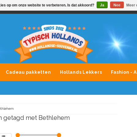
kies op om onze website te verbeteren. Is dat akkoord?
Ja
Nee
Meer 
VONDLEVERING MOGELIJK
ALLE MERKEN SOUVENIRS O
Cadeau pakketten
Hollands Lekkers
Fashion - 
ethlehem
n getagd met Bethlehem