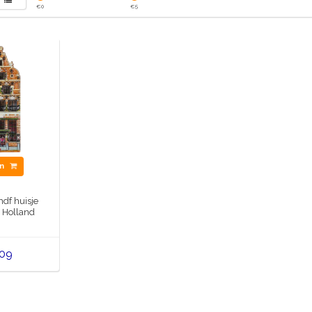
€
0
€
5
en
df huisje
 Holland
,09