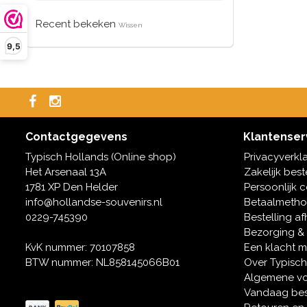
Recent bekeken
Wissen
9,5
Contactgegevens
Klantenser
Typisch Hollands (Online shop)
Privacyverkl
Het Arsenaal 13A
Zakelijk best
1781 XP Den Helder
Persoonlijk 
info@hollandse-souvenirs.nl
Betaalmeth
0229-745390
Bestelling af
Bezorging &
KvK nummer: 70107858
Een klacht 
BTW nummer: NL858145066B01
Over Typisch
Algemene v
Vandaag bes