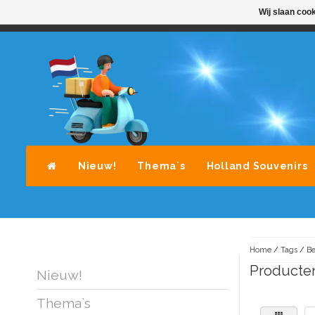
Wij slaan coo
STANDAARD LEVERING DOOR POST-NL
A
Nieuw!
Thema`s
Holland Souvenirs
Home
/
Tags
/
B
Producte
Nieuw!
Thema`s