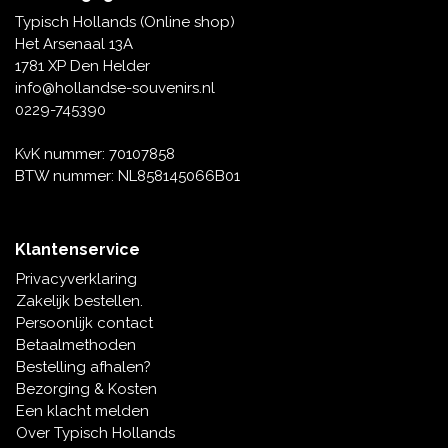
Tafelbellen
Oranje artikelen
Piet Mondriaan
Katoenen draagtassen
Rompers en Slabbetjes
Typisch Hollands (Online shop)
Maria Sibylla Merian
Opvouwbare Nylon tassen
Delfts blauwe wenskaarten
Waaiers
Het Arsenaal 13A
Jacob Marrel
Toilettassen - Make-up tassen
Mokken en Pullen
1781 XP Den Helder
Fabritius - Het puttertje
Delfts blauwe waxinehouders
info@hollandse-souvenirs.nl
Reis - Nekkussens
Sinterklaas
0229-745390
Delfts blauwe mokken en bekers
Boxershorts - Heren
Pillen en Spiegeldoosjes
KvK nummer: 70107858
BTW nummer: NL858145066B01
Delfts blauwe tegels
Nautische Souvenirs
Delfts blauw koffie-thee servies
Klantenservice
Theelepels en Schoteltjes
Privacyverklaring
Delfts blauwe vazen
Zakelijk bestellen.
Asbakken
Persoonlijk contact
Delfts blauwe schalen
Betaalmethoden
Geschenk-verpakkingen
Bestelling afhalen?
Delfts blauwe Peper en Zoutstellen
Bezorging & Kosten
Fotolijstjes
Een klacht melden
Over Typisch Hollands
Delfts blauwe servetten