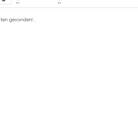
€
0
€
5
en gevonden!...