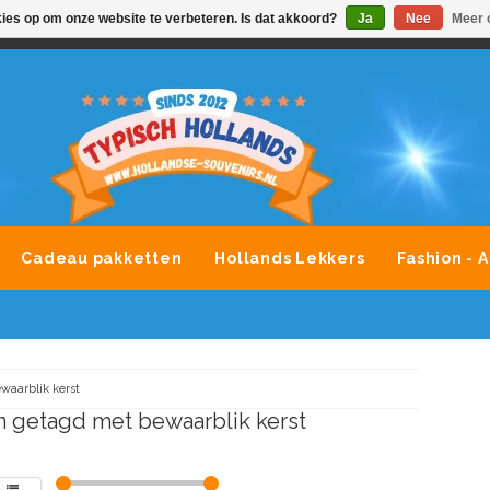
kies op om onze website te verbeteren. Is dat akkoord?
Ja
Nee
Meer 
VONDLEVERING MOGELIJK
ALLE MERKEN SOUVENIRS O
Cadeau pakketten
Hollands Lekkers
Fashion - 
waarblik kerst
 getagd met bewaarblik kerst