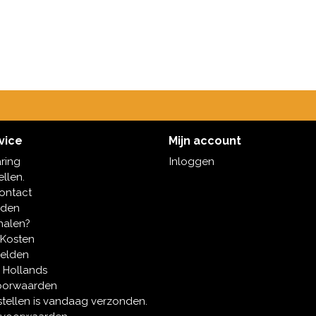
vice
Mijn account
aring
Inloggen
ellen.
contact
oden
halen?
 Kosten
melden
 Hollands
oorwaarden
tellen is vandaag verzonden.