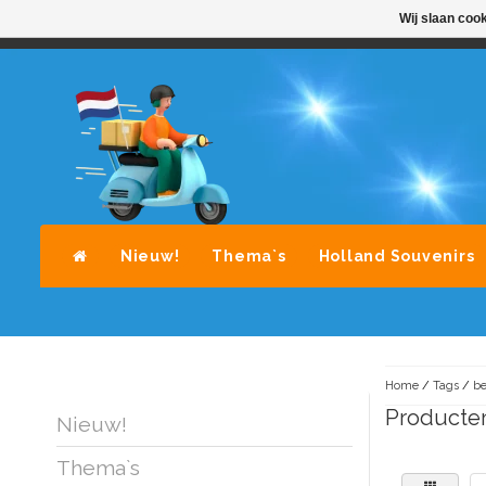
Wij slaan coo
STANDAARD LEVERING DOOR POST-NL
A
Nieuw!
Thema`s
Holland Souvenirs
Home
/
Tags
/
be
Producten
Nieuw!
Thema`s