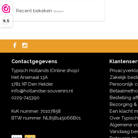
Recent bekeken
Wissen
9,5
Contactgegevens
Klantenser
Typisch Hollands (Online shop)
Privacyverkl
Het Arsenaal 13A
Zakelijk best
1781 XP Den Helder
Persoonlijk 
info@hollandse-souvenirs.nl
Betaalmeth
0229-745390
Bestelling af
Bezorging &
KvK nummer: 70107858
Een klacht 
BTW nummer: NL858145066B01
Over Typisch
Algemene v
Vandaag bes