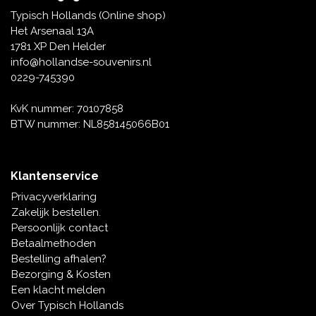
Tafelbellen
Oranje artikelen
Piet Mondriaan
Katoenen draagtassen
Rompers en Slabbetjes
Typisch Hollands (Online shop)
Maria Sibylla Merian
Opvouwbare Nylon tassen
Delfts blauwe wenskaarten
Waaiers
Het Arsenaal 13A
Jacob Marrel
Toilettassen - Make-up tassen
Mokken en Pullen
1781 XP Den Helder
Fabritius - Het puttertje
Delfts blauwe waxinehouders
info@hollandse-souvenirs.nl
Reis - Nekkussens
Sinterklaas
0229-745390
Delfts blauwe mokken en bekers
Boxershorts - Heren
Pillen en Spiegeldoosjes
KvK nummer: 70107858
BTW nummer: NL858145066B01
Delfts blauwe tegels
Nautische Souvenirs
Delfts blauw koffie-thee servies
Klantenservice
Theelepels en Schoteltjes
Privacyverklaring
Delfts blauwe vazen
Zakelijk bestellen.
Asbakken
Persoonlijk contact
Delfts blauwe schalen
Betaalmethoden
Geschenk-verpakkingen
Bestelling afhalen?
Delfts blauwe Peper en Zoutstellen
Bezorging & Kosten
Fotolijstjes
Een klacht melden
Over Typisch Hollands
Delfts blauwe servetten