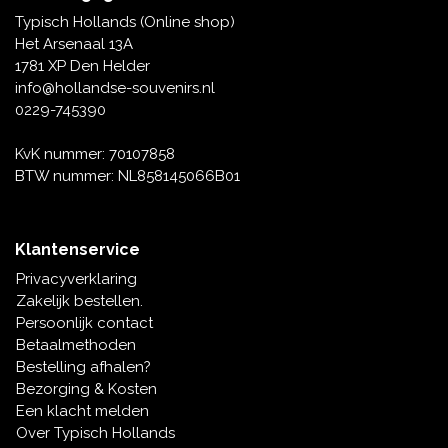
Tafelbellen
Oranje artikelen
Piet Mondriaan
Katoenen draagtassen
Rompers en Slabbetjes
Typisch Hollands (Online shop)
Maria Sibylla Merian
Opvouwbare Nylon tassen
Delfts blauwe wenskaarten
Waaiers
Het Arsenaal 13A
Jacob Marrel
Toilettassen - Make-up tassen
Mokken en Pullen
1781 XP Den Helder
Fabritius - Het puttertje
Delfts blauwe waxinehouders
info@hollandse-souvenirs.nl
Reis - Nekkussens
Sinterklaas
0229-745390
Delfts blauwe mokken en bekers
Boxershorts - Heren
Pillen en Spiegeldoosjes
KvK nummer: 70107858
BTW nummer: NL858145066B01
Delfts blauwe tegels
Nautische Souvenirs
Delfts blauw koffie-thee servies
Klantenservice
Theelepels en Schoteltjes
Privacyverklaring
Delfts blauwe vazen
Zakelijk bestellen.
Asbakken
Persoonlijk contact
Delfts blauwe schalen
Betaalmethoden
Geschenk-verpakkingen
Bestelling afhalen?
Delfts blauwe Peper en Zoutstellen
Bezorging & Kosten
Fotolijstjes
Een klacht melden
Over Typisch Hollands
Delfts blauwe servetten