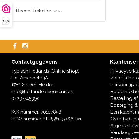
Recent bekeken
Wissen
9,5
Contactgegevens
Klantenser
Typisch Hollands (Online shop)
Privacyverkl
Het Arsenaal 13A
Zakelijk best
1781 XP Den Helder
Persoonlijk 
info@hollandse-souvenirs.nl
Betaalmeth
0229-745390
Bestelling af
Bezorging &
KvK nummer: 70107858
Een klacht 
BTW nummer: NL858145066B01
Over Typisch
Algemene v
Vandaag bes