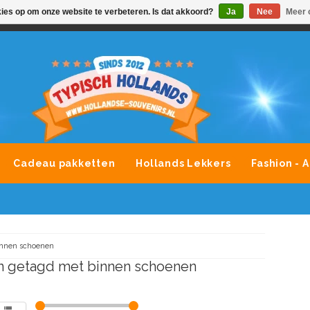
kies op om onze website te verbeteren. Is dat akkoord?
Ja
Nee
Meer 
VONDLEVERING MOGELIJK
ALLE MERKEN SOUVENIRS O
Cadeau pakketten
Hollands Lekkers
Fashion - 
nnen schoenen
n getagd met binnen schoenen