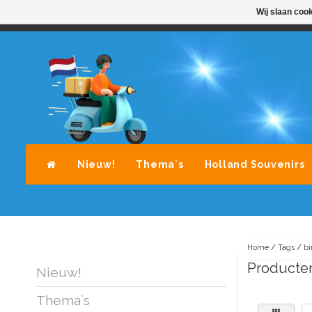
Wij slaan coo
STANDAARD LEVERING DOOR POST-NL
A
Nieuw!
Thema`s
Holland Souvenirs
Home
/
Tags
/
bi
Producte
Nieuw!
Thema`s