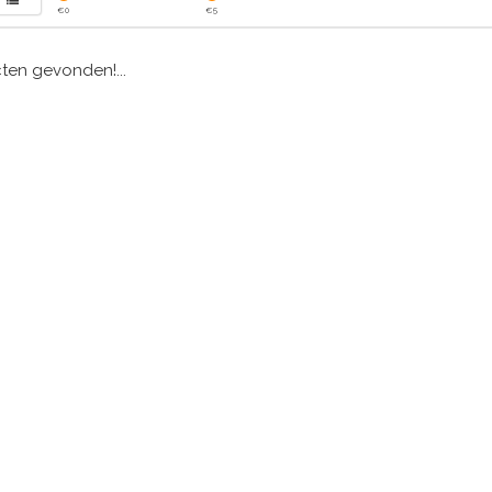
€
0
€
5
en gevonden!...