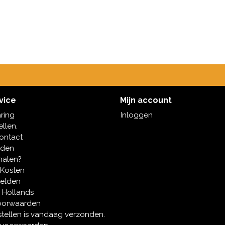
vice
Mijn account
aring
Inloggen
ellen.
contact
oden
halen?
 Kosten
melden
 Hollands
oorwaarden
tellen is vandaag verzonden.