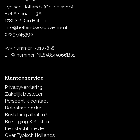
Tafelbellen
Oranje artikelen
Piet Mondriaan
Katoenen draagtassen
Rompers en Slabbetjes
Typisch Hollands (Online shop)
Maria Sibylla Merian
Opvouwbare Nylon tassen
Delfts blauwe wenskaarten
Waaiers
Het Arsenaal 13A
Jacob Marrel
Toilettassen - Make-up tassen
Mokken en Pullen
1781 XP Den Helder
Fabritius - Het puttertje
Delfts blauwe waxinehouders
info@hollandse-souvenirs.nl
Reis - Nekkussens
Sinterklaas
0229-745390
Delfts blauwe mokken en bekers
Boxershorts - Heren
Pillen en Spiegeldoosjes
KvK nummer: 70107858
BTW nummer: NL858145066B01
Delfts blauwe tegels
Nautische Souvenirs
Delfts blauw koffie-thee servies
Klantenservice
Theelepels en Schoteltjes
Privacyverklaring
Delfts blauwe vazen
Zakelijk bestellen.
Asbakken
Persoonlijk contact
Delfts blauwe schalen
Betaalmethoden
Geschenk-verpakkingen
Bestelling afhalen?
Delfts blauwe Peper en Zoutstellen
Bezorging & Kosten
Fotolijstjes
Een klacht melden
Over Typisch Hollands
Delfts blauwe servetten